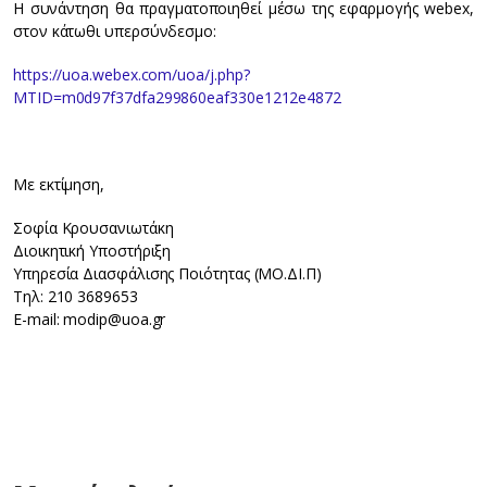
Η συνάντηση θα πραγματοποιηθεί μέσω της εφαρμογής webex,
στον κάτωθι υπερσύνδεσμο:
https://uoa.webex.com/uoa/j.php?
MTID=m0d97f37dfa299860eaf330e1212e4872
Με εκτίμηση,
Σοφία Κρουσανιωτάκη
Διοικητική Υποστήριξη
Υπηρεσία Διασφάλισης Ποιότητας (ΜΟ.ΔΙ.Π)
Τηλ: 210 3689653
E-mail: modip@uoa.gr