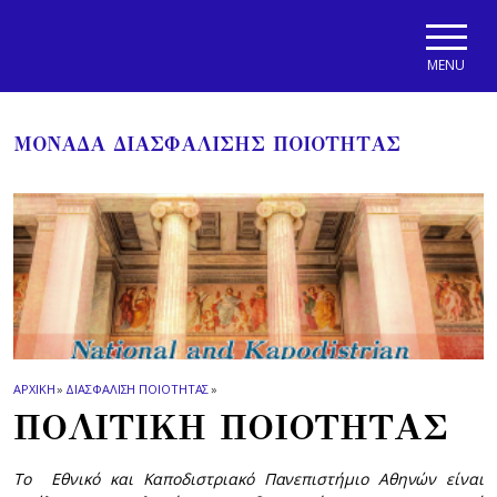
Skip to main navigation
Skip to main content
Skip to page footer
MENU
ΜΟΝΑΔΑ ΔΙΑΣΦΑΛΙΣΗΣ ΠΟΙΟΤΗΤΑΣ
ΑΡΧΙΚΗ
»
ΔΙΑΣΦΑΛΙΣΗ ΠΟΙΟΤΗΤΑΣ
»
ΠΟΛΙΤΙΚΗ ΠΟΙΟΤΗΤΑΣ
To
Εθνικό και Καποδιστριακό Πανεπιστήμιο Αθηνών είναι