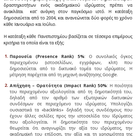
δραστηριοτήτων ενός ακαδημαϊκού ιδρύματος πρέπει να
ανακλάται κατ’ ανάγκη στον παγκόσμιο ιστό. Η κατάταξη
δημοσιεύεται από το 2004, και ανανεώνεται δύο φορές το χρόνο
κάθε Ιανουάριο και Ιούλιο.
Η κατάταξη κάθε Πανεπιστημίου βασίζεται σε τέσσερα επιμέρους
κριτήρια τα οποία είναι τα εξής:
Παρουσία (Presence Rank) 5%
: Ο συνολικός όγκος
περιεχομένου (ιστοσελίδων, εγγράφων, κλπ) που
δημοσιεύεται από το δικτυακό τομέα του ιδρύματος. Η
μέτρηση παρέχεται από τη μηχανή αναζήτησης Google.
Απήχηση – Ορατότητα (Impact Rank) 50%
: Η ποιότητα
του περιεχομένου αξιολογείται από τη δημοτικότητά του,
δηλαδή από τον αριθμό των εξωτερικών δικτυακών
συνδέσμων σε περιεχόμενο του ιδρύματος. Υπολογίζει
ουσιαστικά τα «backlinks» δηλαδή τους συνδέσμους που
έχουν άλλες σελίδες προς την ιστοσελίδα του Ιδρύματος
που αξιολογείται. Η δημοτικότητα του περιεχομένου
θεωρείται ότι αναγνωρίζει την αξία του ιδρύματος, την
ακαδημαϊκή του επίδοση, την αξία και τη χρησιμότητα της