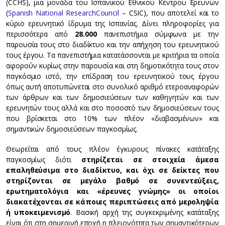
(CCHS), μια μονάδα του Ισπανικού Εθνικού Κέντρου Ερευνών
(
Spanish National ResearchCouncil
– CSIC), που αποτελεί και το
κύριο ερευνητικό ίδρυμα της Ισπανίας. Δίνει πληροφορίες για
περισσότερα από
28.000
πανεπιστήμια σύμφωνα με την
παρουσία τους στο διαδίκτυο και την απήχηση του ερευνητικού
τους έργου. Τα πανεπιστήμια κατατάσσονται με κριτήρια τα οποία
αφορούν κυρίως στην παρουσία και στη δημοτικότητα τους στον
παγκόσμιο ιστό, την επίδραση του ερευνητικού τους έργου
όπως αυτή αποτυπώνεται στο συνολικό αριθμό ετεροαναφορών
των άρθρων και των δημοσιεύσεων των καθηγητών και των
ερευνητών τους αλλά και στο ποσοστό των δημοσιεύσεων τους
που βρίσκεται στο 10% των πλέον «διαβασμένων» και
σημαντικών δημοσιεύσεων παγκοσμίως.
Θεωρείται από τους πλέον έγκυρους πίνακες κατάταξης
παγκοσμίως διότι
στηρίζεται σε στοιχεία άμεσα
επαληθεύσιμα στο διαδίκτυο, και όχι σε δείκτες που
στηρίζονται σε μεγάλο βαθμό σε συνεντεύξεις,
ερωτηματολόγια και «έρευνες γνώμης» οι οποίοι
διακατέχονται σε κάποιες περιπτώσεις από μεροληψία
ή υποκειμενισμό
. Βασική αρχή της συγκεκριμένης κατάταξης
είναι ότι στη σημερινή εποχή η πλειονότητα των σημαντικότερων