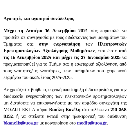
Αγαπητές και αγαπητοί συνάδελφοι,
Μέχρι τη Δευτέρα 16 Δεκεμβρίου 2024
σας παρακαλώ να
προβείτε σε συνεργασία με τους διδάσκοντες των μαθημάτων του
Τμήματος σας
στην ενεργοποίηση
των
Ηλεκτρονικών
Ερωτηματολογίων Αξιολόγησης Μαθημάτων,
έτσι ώστε
από
τις 16 Δεκεμβρίου 2024 και μέχρι τις 27 Ιανουαρίου 2025
να
πραγματοποιηθεί για το Τμήμα σας η εσωτερική αξιολόγηση, από
τους Φοιτητές/τις Φοιτήτριες, των μαθημάτων του χειμερινού
εξαμήνου του ακαδ. έτους 2024-2025.
Αν χρειάζεστε βοήθεια, τεχνική υποστήριξη ή διευκρινίσεις για την
διαδικασία ενεργοποίησης των ηλεκτρονικών ερωτηματολογίων
μη διστάσετε να επικοινωνήσετε με τον αρμόδιο συνεργάτη της
ΜΟ.ΔΙ.Π ΕΚΠΑ κύριο
Βασίλη Κανέλη
στο τηλέφωνο
210 368
8152
, ή να στείλετε e-mail στην ηλεκτρονική του διεύθυνση
bkanelis@uoa.gr
με κοινοποίηση στο
modip
@
uoa
.
gr
.