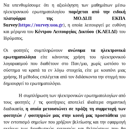
Να υπενθυμίσουμε ότι η αξιολόγηση των μαθημάτων μέσω
ηλεκτρονικού ερωτηματολογίου
παρέχεται από την ειδική
πλατφόρμα της ΜΟ.ΔΙ.Π ΕΚΠΑ
Survey
(
https
://
survey
.
uoa
.
gr
), η οποία λειτουργεί με ευθύνη
και μέριμνα του
Κέντρου Λειτουργίας Δικτύου (Κ.ΛΕΙ.ΔΙ)
του
Ιδρύματος.
Οι φοιτητές συμπληρώνουν
ανώνυμα τα ηλεκτρονικά
ερωτηματολόγια
είτε κάνοντας χρήση του ηλεκτρονικού
λογαριασμού που διαθέτουν στο Παν/μιο, χωρίς ωστόσο το
σύστημα να κρατά τα εν λόγω στοιχεία, είτε με κουπόνι μιας
χρήσης. Η μέθοδος επιλέγεται από τον διδάσκοντα την στιγμή που
δημιουργεί το ερωτηματολόγιο.
Η συμπλήρωση των ηλεκτρονικών ερωτηματολογίων από
τους φοιτητές / τις φοιτήτριες αποτελεί ιδιαίτερα σημαντική
διαδικασία,
η οποία μετουσιώνει σε πράξη τη συμμετοχή των
φοιτητών / φοιτητριών μας στην κοινή μας προσπάθεια
για
τον εντοπισμό σημείων που χρήζουν βελτίωσης και την εφαρμογή
εκείνων των διορθωτικών ενεργειών και βελτιώσεων που θα