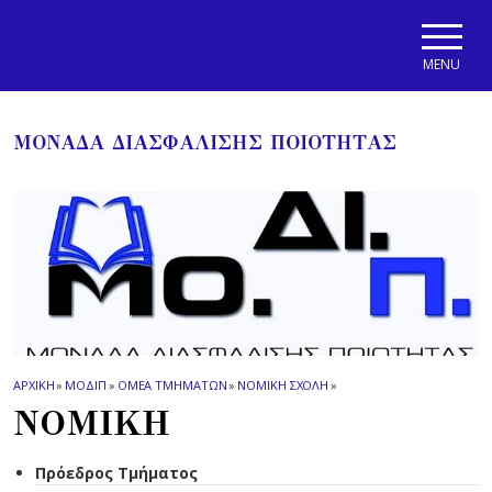
Skip to main navigation
Skip to main content
Skip to page footer
MENU
ΜΟΝΑΔΑ ΔΙΑΣΦΑΛΙΣΗΣ ΠΟΙΟΤΗΤΑΣ
ΑΡΧΙΚΗ
»
ΜΟΔΙΠ
»
ΟΜΕΑ ΤΜΗΜΑΤΩΝ
»
ΝΟΜΙΚΗ ΣΧΟΛΗ
»
ΝΟΜΙΚΗ
Πρόεδρος Τμήματος