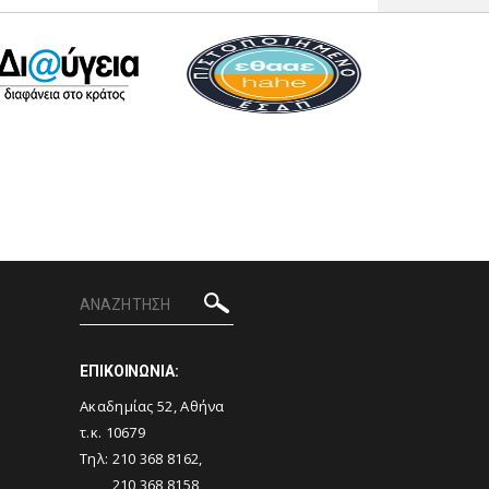
ΕΠΙΚΟΙΝΩΝΙΑ:
Ακαδημίας 52, Αθήνα
τ.κ. 10679
Τηλ: 210 368 8162,
210 368 8158