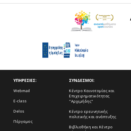
ΥΠΗΡΕΣΙΕΣ:
ΣΥΝΔΕΣΜΟΙ:
Webmail
Κέντρο Καινοτομίας και
Επιχειρηματικότητας
E-class
"Αρχιμήδης"
Delos
Κέντρο ερευνητικής
πολιτικής και ανάπτυξης
Πέργαμος
Βιβλιοθήκη και Κέντρο