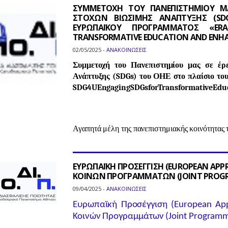
ΣΥΜΜΕΤΟΧΗ ΤΟΥ ΠΑΝΕΠΙΣΤΗΜΙΟΥ Μ
ΣΤΟΧΩΝ ΒΙΩΣΙΜΗΣ ΑΝΑΠΤΥΞΗΣ (SD
ΕΥΡΩΠΑΪΚΟΥ ΠΡΟΓΡΑΜΜΑΤΟΣ «ER
TRANSFORMATIVE EDUCATION AND ENHAN
02/05/2025 -
ΑΝΑΚΟΙΝΩΣΕΙΣ
Συμμετοχή του Πανεπιστημίου μας σε έρ
Ανάπτυξης (SDGs) του ΟΗΕ στο πλαίσιο το
SDG
4
U
Engaging
SDGs
for
Transformative
Edu
Αγαπητά μέλη της πανεπιστημιακής κοινότητας
ΕΥΡΩΠΑΪΚΗ ΠΡΟΣΕΓΓΙΣΗ (EUROPEAN APP
ΚΟΙΝΩΝ ΠΡΟΓΡΑΜΜΑΤΩΝ (JOINT PROG
09/04/2025 -
ΑΝΑΚΟΙΝΩΣΕΙΣ
Ευρωπαϊκή Προσέγγιση (European App
Κοινών Προγραμμάτων (Joint Programm