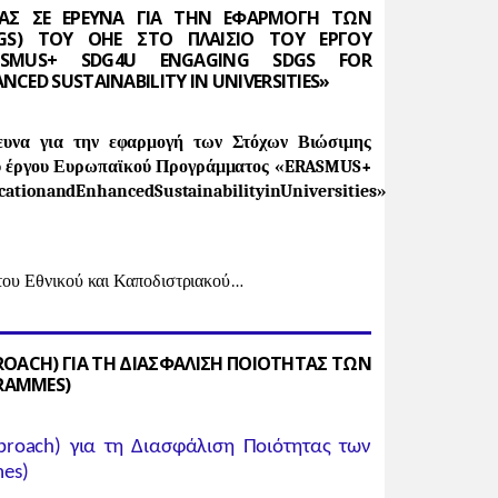
ΑΣ ΣΕ ΕΡΕΥΝΑ ΓΙΑ ΤΗΝ ΕΦΑΡΜΟΓΗ ΤΩΝ
GS) ΤΟΥ ΟΗΕ ΣΤΟ ΠΛΑΙΣΙΟ ΤΟΥ ΕΡΓΟΥ
ASMUS+ SDG4U ENGAGING SDGS FOR
CED SUSTAINABILITY IN UNIVERSITIES»
ευνα για την εφαρμογή των Στόχων Βιώσιμης
υ έργου Ευρωπαϊκού Προγράμματος «
ERASMUS
+
cation
and
Enhanced
Sustainability
in
Universities
»
 του Εθνικού και Καποδιστριακού…
ROACH) ΓΙΑ ΤΗ ΔΙΑΣΦΑΛΙΣΗ ΠΟΙΟΤΗΤΑΣ ΤΩΝ
RAMMES)
roach) για τη Διασφάλιση Ποιότητας των
es)